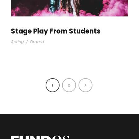
Stage Play From Students
Acting
/
Drama
1
2