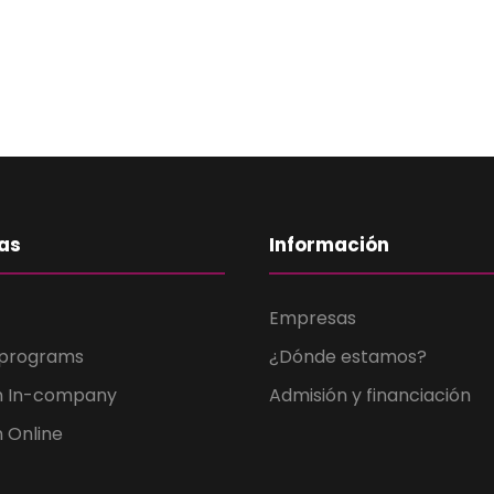
as
Información
Empresas
 programs
¿Dónde estamos?
n In-company
Admisión y financiación
 Online